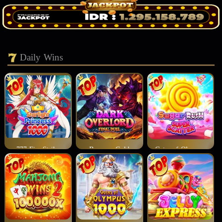
Daily Wins
777 Fire Strike
Bonanza Gold
Gates of Olympus